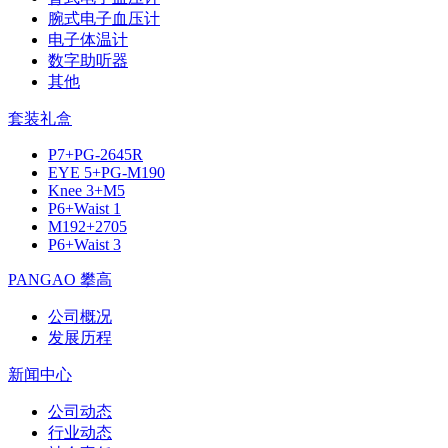
腕式电子血压计
电子体温计
数字助听器
其他
套装礼盒
P7+PG-2645R
EYE 5+PG-M190
Knee 3+M5
P6+Waist 1
M192+2705
P6+Waist 3
PANGAO 攀高
公司概况
发展历程
新闻中心
公司动态
行业动态