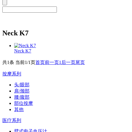
Neck K7
Neck K7
共1条 当前1/1页
首页
前一页
1
后一页
尾页
按摩系列
头/眼部
肩/颈部
腰/腹部
部位按摩
其他
医疗系列
臂式电子血压计