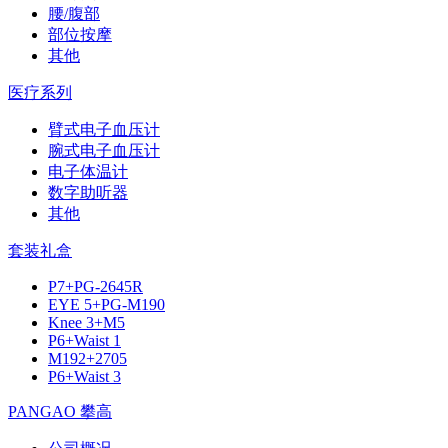
腰/腹部
部位按摩
其他
医疗系列
臂式电子血压计
腕式电子血压计
电子体温计
数字助听器
其他
套装礼盒
P7+PG-2645R
EYE 5+PG-M190
Knee 3+M5
P6+Waist 1
M192+2705
P6+Waist 3
PANGAO 攀高