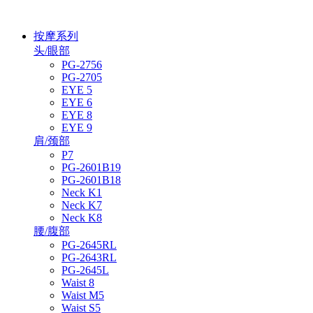
按摩系列
头/眼部
PG-2756
PG-2705
EYE 5
EYE 6
EYE 8
EYE 9
肩/颈部
P7
PG-2601B19
PG-2601B18
Neck K1
Neck K7
Neck K8
腰/腹部
PG-2645RL
PG-2643RL
PG-2645L
Waist 8
Waist M5
Waist S5