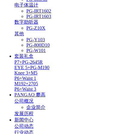
电子体温计
PG-IRT1602
PG-IRT1603
数字助听器
PG-Z10X
其他
PG-Y103
PG-800D10
PG-W101
套装礼盒
P7+PG-2645R
EYE 5+PG-M190
Knee 3+M5
P6+Waist 1
M192+2705
P6+Waist 3
PANGAO 攀高
公司概况
企业简介
发展历程
新闻中心
公司动态
行业动态