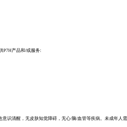
7H产品和/或服务:
表达意识清醒，无皮肤知觉障碍，无心/脑/血管等疾病。未成年人