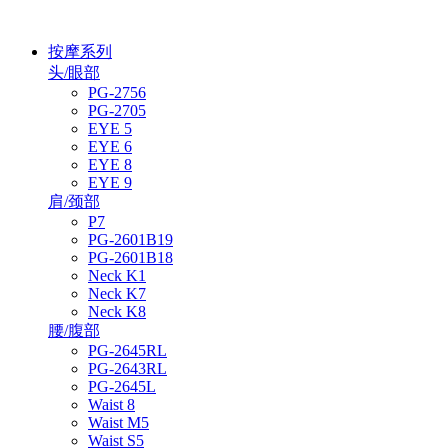
按摩系列
头/眼部
PG-2756
PG-2705
EYE 5
EYE 6
EYE 8
EYE 9
肩/颈部
P7
PG-2601B19
PG-2601B18
Neck K1
Neck K7
Neck K8
腰/腹部
PG-2645RL
PG-2643RL
PG-2645L
Waist 8
Waist M5
Waist S5