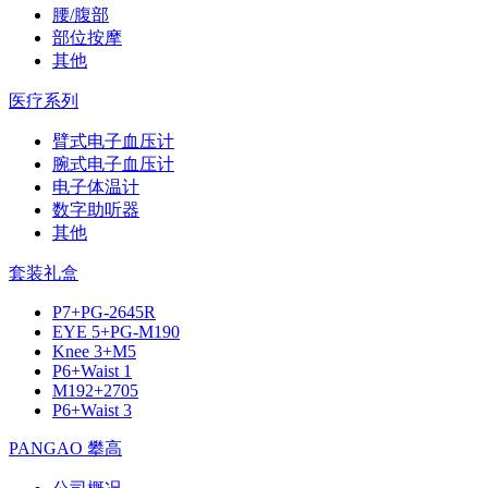
腰/腹部
部位按摩
其他
医疗系列
臂式电子血压计
腕式电子血压计
电子体温计
数字助听器
其他
套装礼盒
P7+PG-2645R
EYE 5+PG-M190
Knee 3+M5
P6+Waist 1
M192+2705
P6+Waist 3
PANGAO 攀高