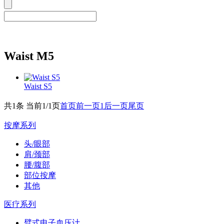
Waist M5
Waist S5
共1条 当前1/1页
首页
前一页
1
后一页
尾页
按摩系列
头/眼部
肩/颈部
腰/腹部
部位按摩
其他
医疗系列
臂式电子血压计