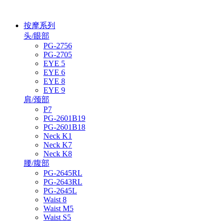
按摩系列
头/眼部
PG-2756
PG-2705
EYE 5
EYE 6
EYE 8
EYE 9
肩/颈部
P7
PG-2601B19
PG-2601B18
Neck K1
Neck K7
Neck K8
腰/腹部
PG-2645RL
PG-2643RL
PG-2645L
Waist 8
Waist M5
Waist S5