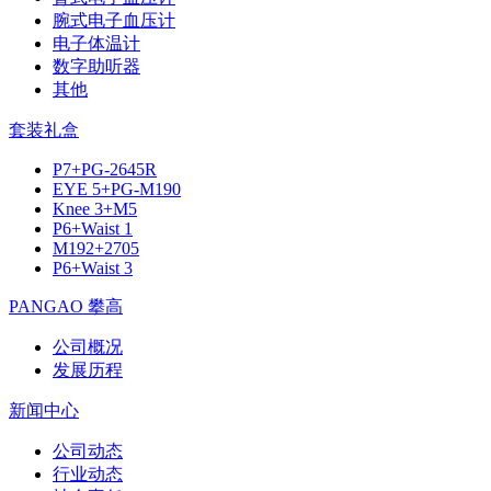
腕式电子血压计
电子体温计
数字助听器
其他
套装礼盒
P7+PG-2645R
EYE 5+PG-M190
Knee 3+M5
P6+Waist 1
M192+2705
P6+Waist 3
PANGAO 攀高
公司概况
发展历程
新闻中心
公司动态
行业动态