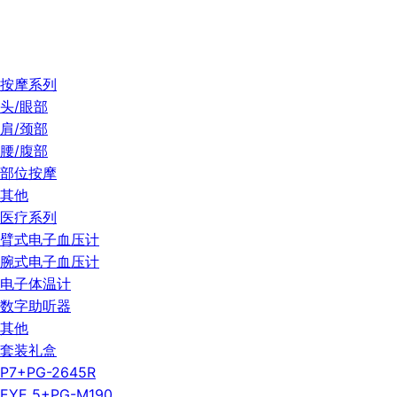
按摩系列
头/眼部
肩/颈部
腰/腹部
部位按摩
其他
医疗系列
臂式电子血压计
腕式电子血压计
电子体温计
数字助听器
其他
套装礼盒
P7+PG-2645R
EYE 5+PG-M190